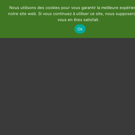
Nous utilisons des cookies pour vous garantir la meilleure expérie
notre site web. Si vous continuez à utiliser ce site, nous suppose
vous en êtes satisfait.
Ok