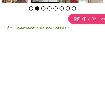
Tarifs & Réserva
L' équipement des roulottes :
La roulotte
4 Personnes
2 Chambres
Chauffage
TV