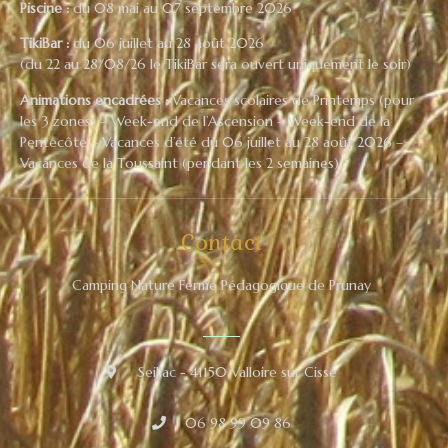
Piscine :
du 08 mai au 07 septembre 2026
TikiBar :
du 06 juillet au 28 août 2026
(du 22 au 28/08/26 le TikiBar sera ouvert uniquement le soir)
Animations encadrées :
Vacances scolaires de Printemps (pour
les 3 zones) – Week-end de l’Ascension – Week-end de la
Pentecôte – Vacances d’été du 06 juillet au 28 août 2026 –
Vacances de la Toussaint (pendant les 2 semaines)
Contact
Camping Nature Ferme Pédagogique de Prunay
Seillac - 41150 Valloire sur Cisse
06 98 99 09 86