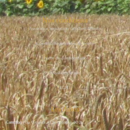
Nos conditions
Assurance annulation Gritchen Affinity
Conditions générales de vente
Charte de confidentialité
Mentions légale
RGPD
Les dates
Camping :
du 04 avril au 31 octobre 2026