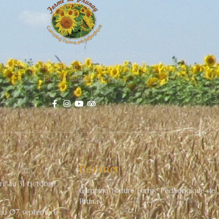
mping Ferme Pédagogique De Prunay
Vacances Au Calme En Pleine Nature
Du Val De Loire
Contact
il au 31 octobre
Camping Nature Ferme Pédagogique de
Prunay
au 07 septembre