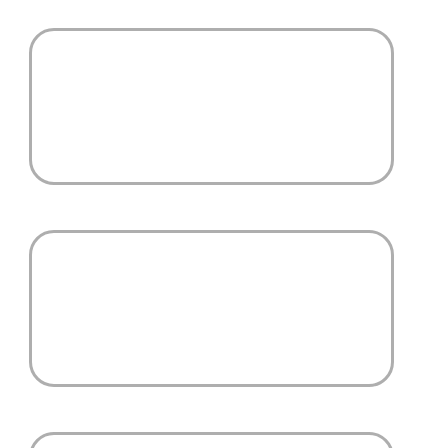
Epicerie & Boutique
souvenirs
Wifi gratuite