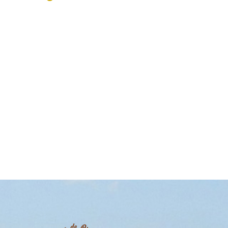
4 Coucha
lamping