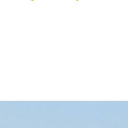
ges
6 Couchages