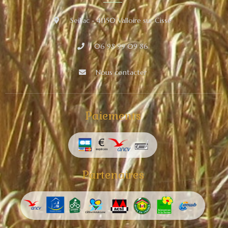
Seillac - 41150 Valloire sur Cisse
06 98 99 09 86
Nous contacter
Paiements
Partenaires