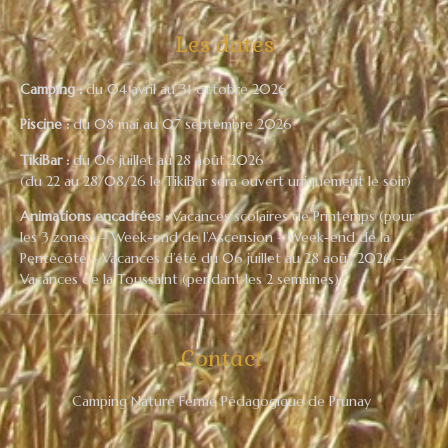
Les dates
Camping :
du 04 avril au 31 octobre 2026
Piscine :
du 08 mai au 07 septembre 2026
TikiBar :
du 06 juillet au 28 août 2026
(du 22 au 28/08/26 le TikiBar sera ouvert uniquement le soir)
Animations encadrées :
Vacances scolaires de Printemps (pour
les 3 zones) – Week-end de l’Ascension – Week-end de la
Pentecôte – Vacances d’été du 06 juillet au 28 août 2026 –
Vacances de la Toussaint (pendant les 2 semaines)
Contact
Camping Nature Ferme Pédagogique de Prunay