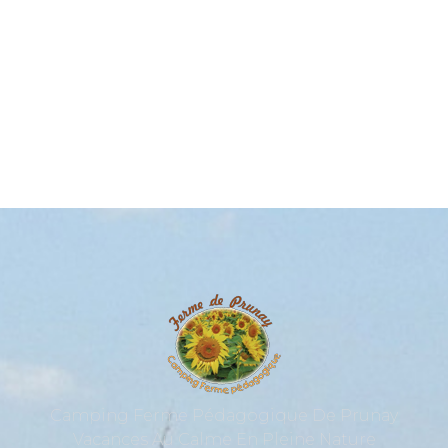
6 Couchages
Camping Ferme Pédagogique De Prunay
Vacances Au Calme En Pleine Nature