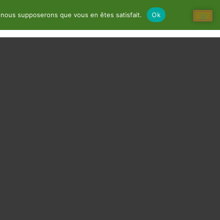
e, nous supposerons que vous en êtes satisfait.
Ok
e
Infos
Scolaires