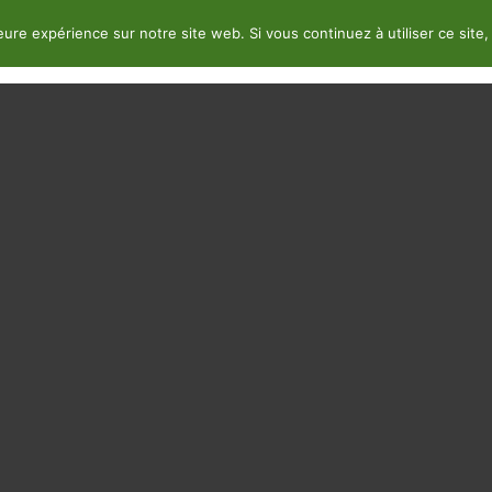
leure expérience sur notre site web. Si vous continuez à utiliser ce sit
nimations & Activités
Services
Val de Loir