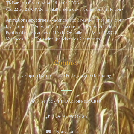
TikiBar :
du 06 juillet au 28 août 2026
(du 22 au 28/08/26 le TikiBar sera ouvert uniquement le soir)
Animations encadrées :
Vacances scolaires de Printemps (pour
les 3 zones) – Week-end de l’Ascension – Week-end de la
Pentecôte – Vacances d’été du 06 juillet au 28 août 2026 –
Vacances de la Toussaint (pendant les 2 semaines)
Contact
Camping Nature Ferme Pédagogique de Prunay
Seillac - 41150 Valloire sur Cisse
06 98 99 09 86
Nous contacter