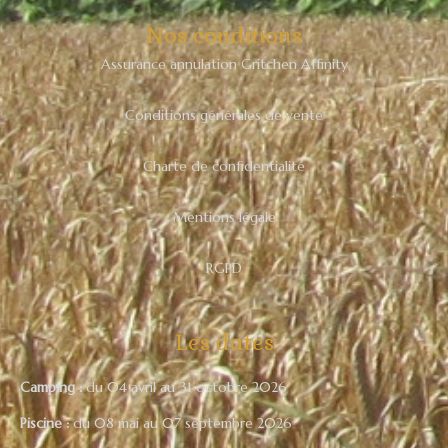
Nos conditions
Assurance annulation Gritchen Affinity
Conditions générales de vente
Charte de confidentialité
Mentions légale
RGPD
Les dates
Camping :
du 04 avril au 31 octobre 2026
Piscine :
du 08 mai au 07 septembre 2026