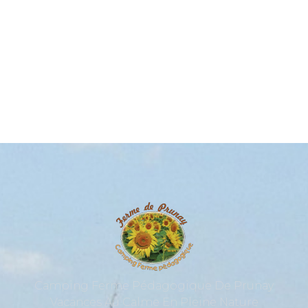
6 Couchages
Camping Ferme Pédagogique De Prunay
Vacances Au Calme En Pleine Nature