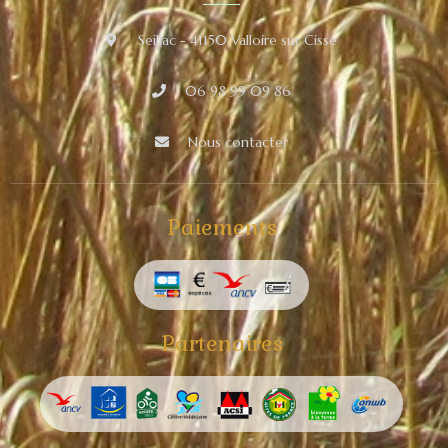
Seillac - 41150 Valloire sur Cisse
06 98 99 09 86
Nous contacter
Paiements
Partenaires