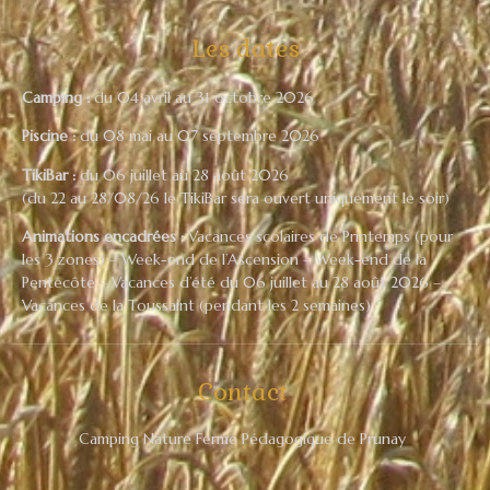
Les dates
Camping :
du 04 avril au 31 octobre 2026
Piscine :
du 08 mai au 07 septembre 2026
TikiBar :
du 06 juillet au 28 août 2026
(du 22 au 28/08/26 le TikiBar sera ouvert uniquement le soir)
Animations encadrées :
Vacances scolaires de Printemps (pour
les 3 zones) – Week-end de l’Ascension – Week-end de la
Pentecôte – Vacances d’été du 06 juillet au 28 août 2026 –
Vacances de la Toussaint (pendant les 2 semaines)
Contact
Camping Nature Ferme Pédagogique de Prunay