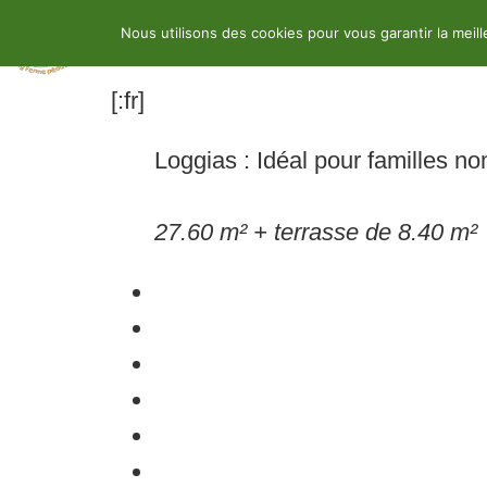
Nous utilisons des cookies pour vous garantir la meil
Location
Ferme pédagogique
A
[:fr]
Loggias : Idéal pour familles n
27.60 m² + terrasse de 8.40 m²