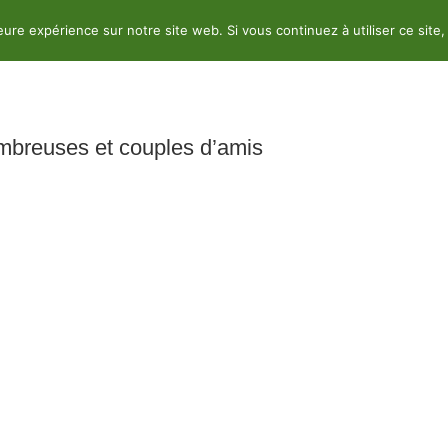
leure expérience sur notre site web. Si vous continuez à utiliser ce sit
nimations & Activités
Services
Val de Loir
ombreuses et couples d’amis